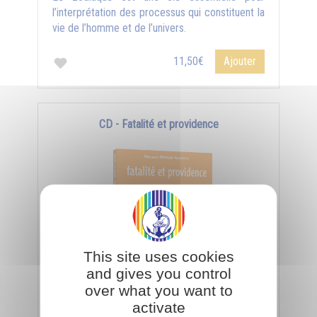
l’interprétation des processus qui constituent la
vie de l’homme et de l’univers.
11,50€
Ajouter
CD - Fatalité et providence
This site uses cookies
and gives you control
Dans quelle mesure les humains sont-ils libres
over what you want to
ou bien soumis à la fatalité ? La liberté dépend
activate