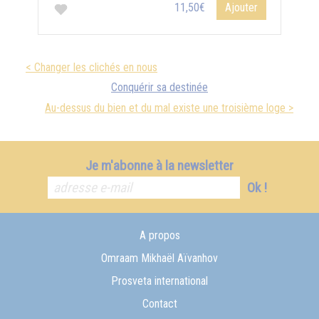
11,50€
Ajouter
< Changer les clichés en nous
Conquérir sa destinée
Au-dessus du bien et du mal existe une troisième loge >
Je m'abonne à la newsletter
Ok !
A propos
Omraam Mikhaël Aïvanhov
Prosveta international
Contact