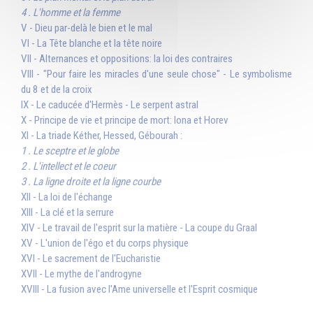
4 . L'homme et la femme
V - Dieu par-delà le bien et le mal
VI - La Tête blanche et la tête noire
VII - Alternances et oppositions: la loi des contraires
VIII - "Pour faire les miracles d'une seule chose" - Le symbolisme
du 8 et de la croix
IX - Le caducée d'Hermès - Le serpent astral
X - Principe de vie et principe de mort: Iona et Horev
XI - La triade Kéther, Hessed, Gébourah :
1 . Le sceptre et le globe
2 . L'intellect et le coeur
3 . La ligne droite et la ligne courbe
XII - La loi de l'échange
XIII - La clé et la serrure
XIV - Le travail de l'esprit sur la matière - La coupe du Graal
XV - L'union de l'égo et du corps physique
XVI - Le sacrement de l'Eucharistie
XVII - Le mythe de l'androgyne
XVIII - La fusion avec l'Ame universelle et l'Esprit cosmique