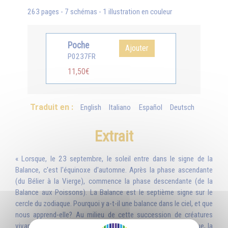
263 pages - 7 schémas - 1 illustration en couleur
Poche
Ajouter
P0237FR
11,50€
Traduit en :
English
Italiano
Español
Deutsch
Extrait
« Lorsque, le 23 septembre, le soleil entre dans le signe de la
Balance, c'est l'équinoxe d'automne. Après la phase ascendante
(du Bélier à la Vierge), commence la phase descendante (de la
Balance aux Poissons). La Balance est le septième signe sur le
cercle du zodiaque. Pourquoi y a-t-il une balance dans le ciel, et que
nous apprend-elle? Au milieu de cette succession de créatures
vivantes, êtres humains et animaux, que représente le zodiaque, la