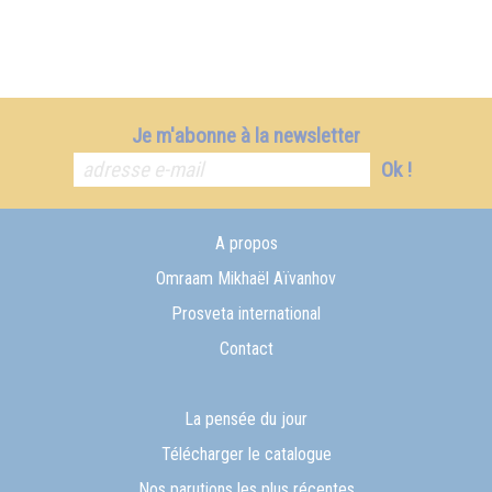
Je m'abonne à la newsletter
Ok !
A propos
Omraam Mikhaël Aïvanhov
Prosveta international
Contact
La pensée du jour
Télécharger le catalogue
Nos parutions les plus récentes