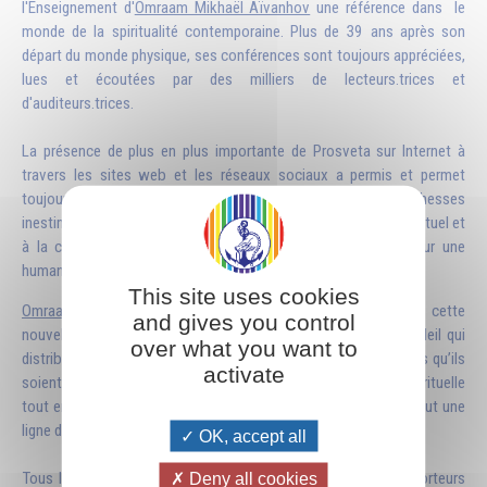
l'Enseignement d'
Omraam Mikhaël Aïvanhov
une référence dans le
monde de la spiritualité contemporaine. Plus de 39 ans après son
départ du monde physique, ses conférences sont toujours appréciées,
lues et écoutées par des milliers de lecteurs.trices et
d'auditeurs.trices.
La présence de plus en plus importante de Prosveta sur Internet à
travers les sites web et les réseaux sociaux a permis et permet
toujours de partager entre les lecteurs-trices des richesses
inestimables pour aider l'être humain à son développement spirituel et
à la compréhension d'une nécessaire mutation intérieure pour une
humanité plus épanouie.
This site uses cookies
Omraam Mikhaël Aïvanhov
aimait qualifier l’émergence de cette
and gives you control
nouvelle conscience par le terme de "solaire", à l’image du soleil qui
over what you want to
distribue sa lumière, sa chaleur et sa vie à tous les êtres quels qu’ils
activate
soient. Aider les humains à retrouver leur propre dimension spirituelle
tout en s’épanouissant au cœur du monde où ils se trouvent fut une
ligne de force de son enseignement.
OK, accept all
Tous les ouvrages que diffusent les Éditions Prosveta sont porteurs
Deny all cookies