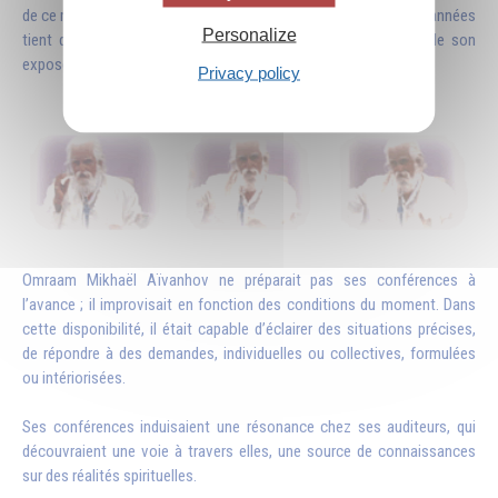
de ce message. Son originalité et son succès après toutes ces années
Personalize
tient dans la clarté de son discours et dans la pertinence de son
exposé pour les temps modernes.
Privacy policy
Omraam Mikhaël Aïvanhov ne préparait pas ses conférences à
l’avance ; il improvisait en fonction des conditions du moment. Dans
cette disponibilité, il était capable d’éclairer des situations précises,
de répondre à des demandes, individuelles ou collectives, formulées
ou intériorisées.
Ses conférences induisaient une résonance chez ses auditeurs, qui
découvraient une voie à travers elles, une source de connaissances
sur des réalités spirituelles.