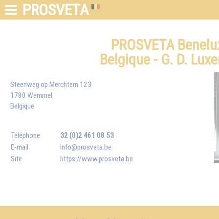
PROSVETA
PROSVETA Benelux 
Belgique - G. D. Lu
Steenweg op Merchtem 123
1780 Wemmel
Belgique
Téléphone
32 (0)2 461 08 53
E-mail
info@prosveta.be
Site
https://www.prosveta.be