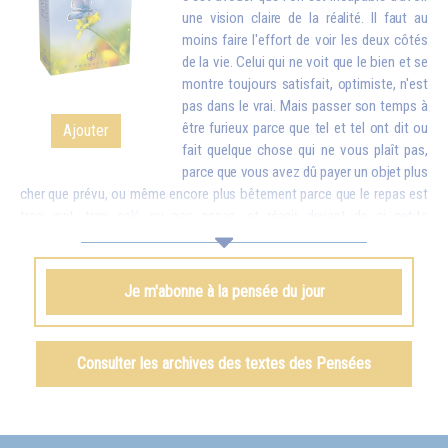
une vision claire de la réalité. Il faut au
moins faire l'effort de voir les deux côtés
de la vie. Celui qui ne voit que le bien et se
montre toujours satisfait, optimiste, n'est
pas dans le vrai. Mais passer son temps à
être furieux parce que tel et tel ont dit ou
Ajouter
fait quelque chose qui ne vous plaît pas,
parce que vous avez dû payer un objet plus
cher que prévu, ou même encore plus bêtement parce que le repas est
trop cuit, trop salé ou pas assez, et réagir devant de si petits
inconvénients comme si c'étaient des catastrophes, cela finit par vous
rendre stupide. Mettez donc en balance ces détails avec toutes les
richesses que vous apporte la vie. Quand vous vous apercevrez que,
Je m'abonne à la pensée du jour
pour de petites contrariétés, vous êtes prêt à oublier combien il y a de
choses belles et bonnes dans le monde et à troubler la vie de votre
famille et de tout votre entourage, vous aurez honte...
Consulter les archives des textes des Pensées
Omraam Mikhaël Aïvanhov
Voir le livre
Le rire du sage
, chapitre I