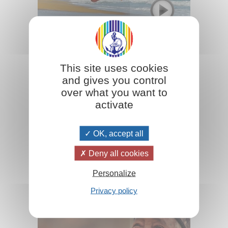
Comment éviter d'être malade ?
This site uses cookies
and gives you control
Il est très important d'améliorer notre façon de vivre
au lieu de compter uniquement sur les
over what you want to
médicaments, même s’ils peuvent être utiles.
activate
Lire la suite
OK, accept all
Deny all cookies
Personalize
Privacy policy