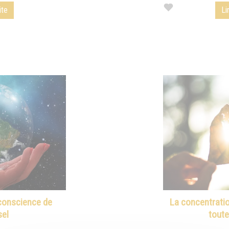
ite
Li
 conscience de
La concentratio
sel
toute