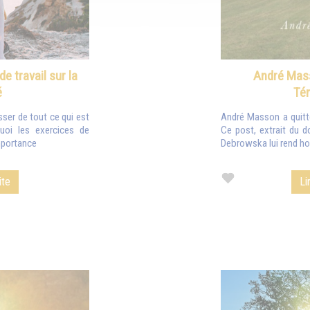
 travail sur la
André Mass
é
Té
sser de tout ce qui est
André Masson a quitté
uoi les exercices de
Ce post, extrait du 
mportance
Debrowska lui rend h
ite
Li