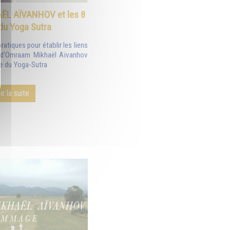
L AÏVANHOV et les 8
du Yoga Sutra
atiques pour établir les liens
t d’Omraam Mikhaël Aïvanhov
ire du Yoga-Sutra
re la suite