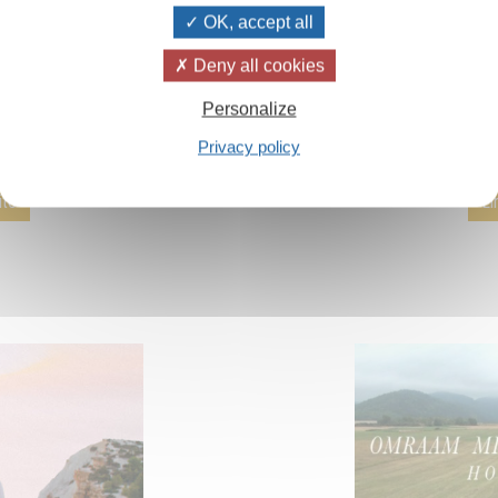
OK, accept all
 : trier, séparer,
OMRAAM MIKHAË
 ...
étapes 
Deny all cookies
 séparation, de triage
NOUVEAU ! 8 étapes pr
Personalize
pour préparer la vie
entre l’enseignemen
être humain.
et la tradition milléna
Privacy policy
ite
Li