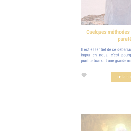
Quelques méthodes de
puret
II est essentiel de se débarra
impur en nous, c’est pourq
purification ont une grande i
Lire la su