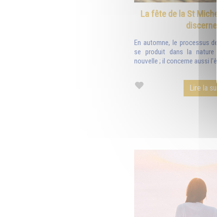
La fête de la St Michel
discerner
En automne, le processus de
se produit dans la nature 
nouvelle ; il concerne aussi l'
Lire la su