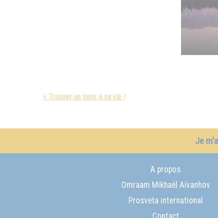
< Trouver un sens à sa vie !
Je m'
A propos
Omraam Mikhaël Aïvanhov
Prosveta international
Contact