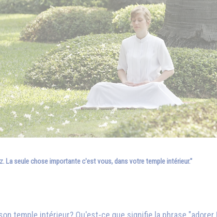
z. La seule chose importante c'est vous, dans votre temple intérieur."
n temple intérieur? Qu'est-ce que signifie la phrase "adorer D