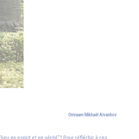
Omraam Mikhaël Aïvanhov
ieu en esprit et en vérité"? Pour réfléchir à ces