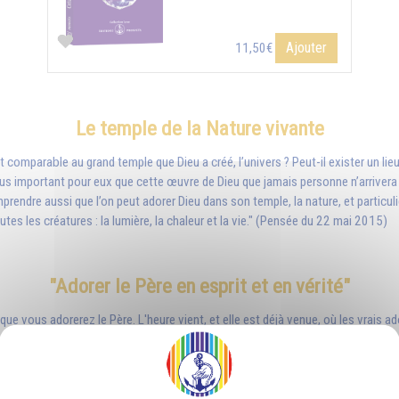
Ajouter
11,50€
Le temple de la Nature vivante
it comparable au grand temple que Dieu a créé, l’univers ? Peut-il exister un l
us important pour eux que cette œuvre de Dieu que jamais personne n’arrivera à d
rendre aussi que l’on peut adorer Dieu dans son temple, la nature, et particulièr
utes les créatures : la lumière, la chaleur et la vie." (Pensée du 22 mai 2015)
"Adorer le Père en esprit et en vérité"
ue vous adorerez le Père. L'heure vient, et elle est déjà venue, où les vrais ado