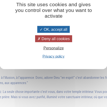
This site uses cookies and gives
En esprit et en vérité
you control over what you want to
activate
Par-delà toutes formes
de croyances,
l’apprentissage le plus
important pour l'être
OK, accept all
humain est
l’élargissement de la
Deny all cookies
conscience.
Personalize
Ajouter
11,50€
Privacy policy
ur, à l'illusion, à l'apparence. Donc, adorer Dieu "en esprit" c'est abandonner
ons, aux apparences."
ez. La seule chose importante c'est vous, dans votre temple intérieur. Vous pou
 prière. Mais si vous avez purifié, illuminé votre sanctuaire intérieur, où que v