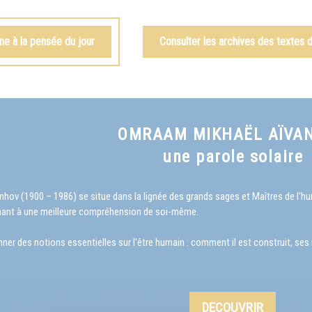
e à la pensée du jour
Consulter les archives des textes
OMRAAM MIKHAËL AÏVA
une parole solaire
v (1900 – 1986) se situe dans la lignée des grands sages et Maîtres de l’huma
ant à une meilleure compréhension de soi-même.
 des notions essentielles sur l'être humain : comment il est construit, ses rel
DECOUVRIR