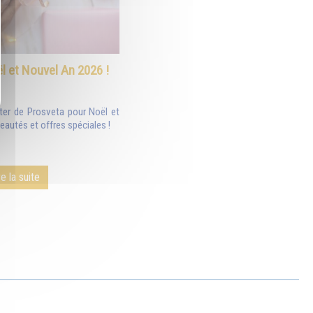
l et Nouvel An 2026 !
ter de Prosveta pour Noël et
autés et offres spéciales !
re la suite