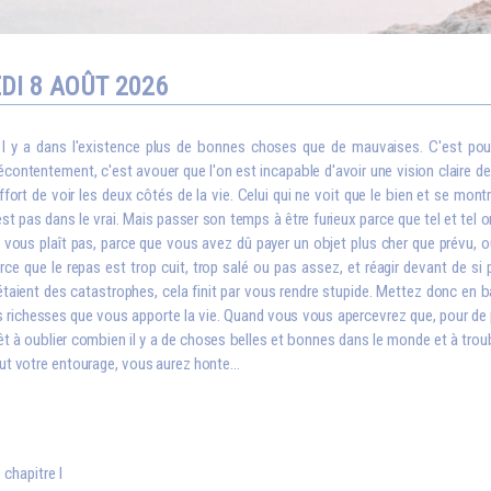
DI 8 AOÛT 2026
I
l y a dans l'existence plus de bonnes choses que de mauvaises. C'est pou
contentement, c'est avouer que l'on est incapable d'avoir une vision claire de la
effort de voir les deux côtés de la vie. Celui qui ne voit que le bien et se montr
est pas dans le vrai. Mais passer son temps à être furieux parce que tel et tel o
 vous plaît pas, parce que vous avez dû payer un objet plus cher que prévu
rce que le repas est trop cuit, trop salé ou pas assez, et réagir devant de s
étaient des catastrophes, cela finit par vous rendre stupide. Mettez donc en 
s richesses que vous apporte la vie. Quand vous vous apercevrez que, pour de 
êt à oublier combien il y a de choses belles et bonnes dans le monde et à troubl
ut votre entourage, vous aurez honte...
, chapitre I