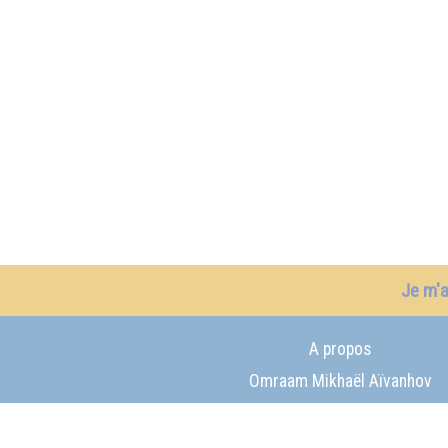
Je m'
A propos
Omraam Mikhaël Aïvanhov
Prosveta international
Contact