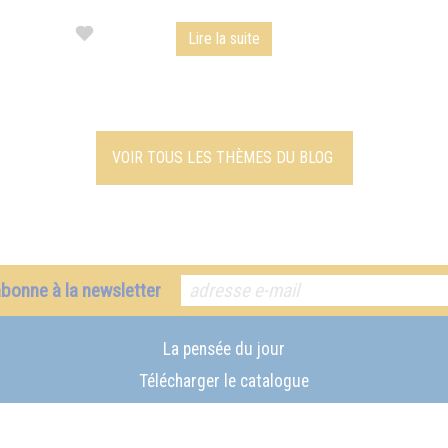
Lire la suite
VOIR TOUS LES THÈMES DU BLOG
abonne à la newsletter
La pensée du jour
Télécharger le catalogue
Nos parutions les plus récentes
Catalogue autres langues