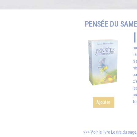
PENSÉE DU SAME
mé
l'
n'
ne
pa
c'
le
pr
to
Ajouter
Voir le livre
Le rire du sage