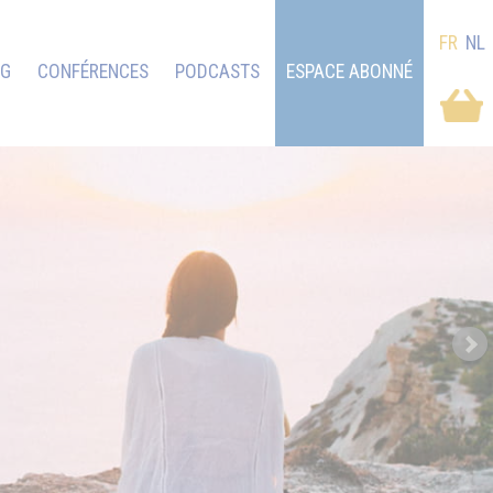
FR
NL
OG
CONFÉRENCES
PODCASTS
ESPACE ABONNÉ
Next