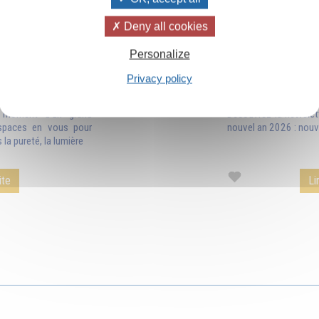
Deny all cookies
Personalize
uvelle année
Newsletter Noë
Privacy policy
e moment d'un grand
Découvrez la newslet
spaces en vous pour
nouvel an 2026 : nouve
 la pureté, la lumière
ite
Li