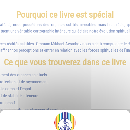
Pourquoi ce livre est spécial
ériel, nous possédons des organes subtils, invisibles mais bien réels, q
uent une véritable cartographie intérieure qui éclaire notre évolution spirituell
de ces réalités subtiles. Omraam Mikhaël Aïvanhov nous aide à comprendre le r
finer nos perceptions et entrer en relation avec les forces spirituelles de l’un
Ce que vous trouverez dans ce livre
ement des organes spirituels.
 protection et de rayonnement.
le corps et l’esprit.
de stabilité intérieure.
rogressif.
le dans notre vie physique et spirituelle.