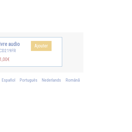
ivre audio
Ajouter
CD219FR
1,00€
Español
Português
Nederlands
Românã