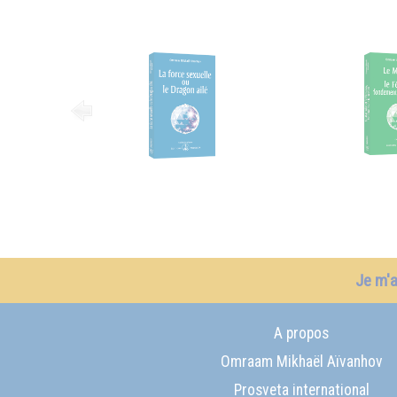
Je m'
A propos
Omraam Mikhaël Aïvanhov
Prosveta international