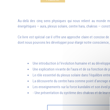
Au-delà des cinq sens physiques qui nous relient au monde mat
énergétiques — aura, plexus solaire, centre hara, chakras — constit
Ce livre est spécial car il offre une approche claire et concise 
dont nous pouvons les développer pour élargir notre conscience, af
Une introduction à l’évolution humaine et au développ
Une explication vivante de l’aura et de sa fonction de
Le rôle essentiel du plexus solaire dans l’équilibre entre 
La découverte du centre hara comme point d’ancrage et 
Les enseignements sur la force kundalini et son éveil p
- Une présentation du système des chakras et de leur rô