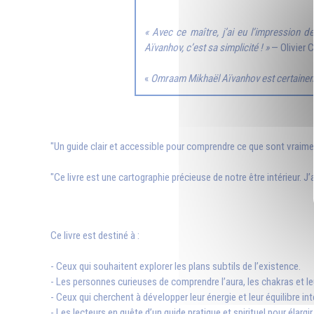
« Avec ce maître, j’ai eu l’impression 
Aïvanhov, c’est sa simplicité ! »
— Olivier C
«
Omraam Mikhaël Aïvanhov est certainement
"Un guide clair et accessible pour comprendre ce que sont vraimen
"Ce livre est une cartographie précieuse de notre être intérieur. J
Ce livre est destiné à :
- Ceux qui souhaitent explorer les plans subtils de l’existence.
- Les personnes curieuses de comprendre l’aura, les chakras et le
- Ceux qui cherchent à développer leur énergie et leur équilibre inté
- Les lecteurs en quête d’un guide pratique et spirituel pour élargi