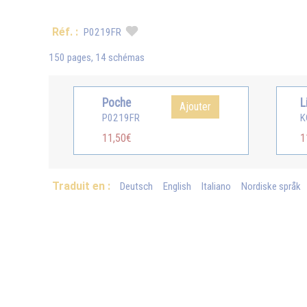
Réf. :
P0219FR
150 pages, 14 schémas
Poche
L
Ajouter
P0219FR
K
11,50€
1
Traduit en :
Deutsch
English
Italiano
Nordiske språk