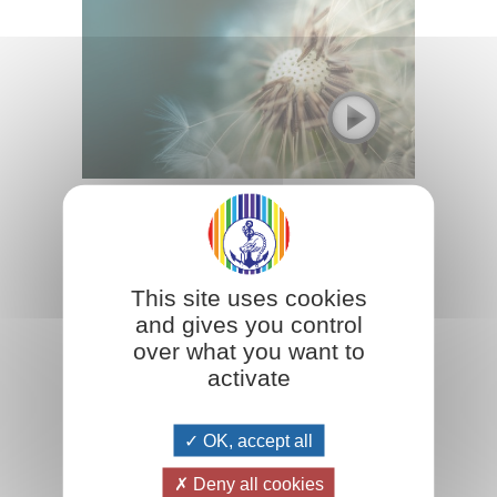
Le présent est une conséquence du
passé et prépare l'avenir
La façon dont nous pensons, travaillons, agissons
détermine notre avenir. Chaque journée bien vécue
This site uses cookies
prépare un lendemain harmonieux.
and gives you control
over what you want to
activate
Lire la suite
OK, accept all
Deny all cookies