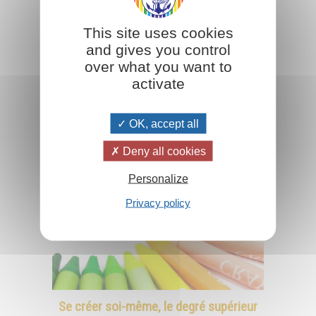
à chanter ? D'où vient ce besoin profond ?
This site uses cookies
and gives you control
Lire la suite
over what you want to
activate
OK, accept all
Deny all cookies
Personalize
Privacy policy
Se créer soi-même, le degré supérieur