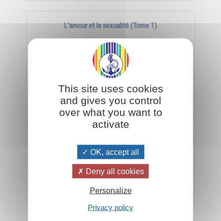
L'amour et la sexualité (Tome 1)
This site uses cookies
and gives you control
over what you want to
activate
Comment utiliser les deux principes masculin et
féminin, émissif et réceptif, pour résoudre bien des
OK, accept all
problèmes.
Deny all cookies
Ajouter
25,00€
Personalize
Privacy policy