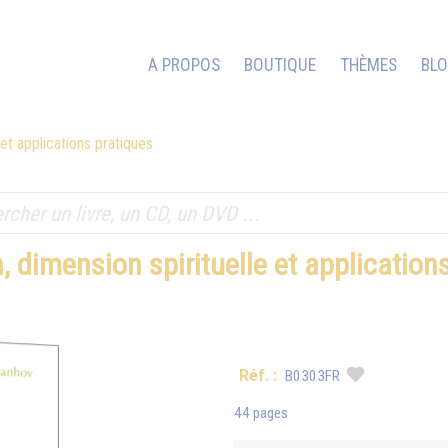
A PROPOS
BOUTIQUE
THÈMES
BL
 et applications pratiques
n, dimension spirituelle et applicatio
Réf. :
B0303FR
44 pages