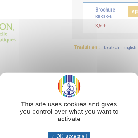
Brochure
Ajo
B0303FR
3,50€
Traduit en :
Deutsch
English
This site uses cookies and gives
Extrait
you control over what you want to
activate
et de reflux est la clé de tous les rythmes de l'univers. En tâchant de le rend
ation de Dieu. »
OK, accept all