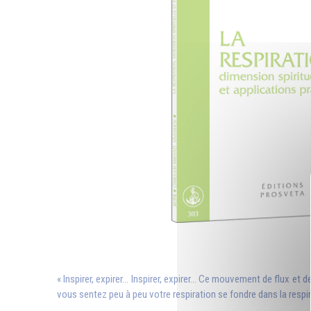
« Inspirer, expirer... Inspirer, expirer... Ce mouvement de flux 
vous sentez peu à peu votre respiration se fondre dans la respir