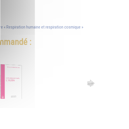
tre « Respiration humaine et respiration cosmique »
ommandé :