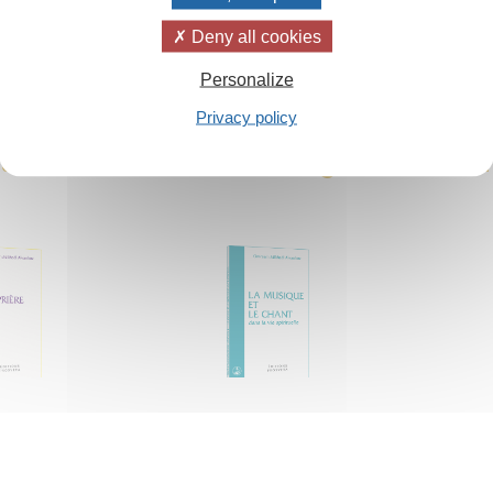
Deny all cookies
Table des matières
Personalize
 de Vie »
, tome 32 de la collection Œuvres complètes, chapitre XVI, sous le ti
Privacy policy
teurs de cet article ont également c