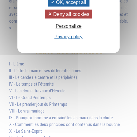
graines, et tout recommence... La vie travaille avec des symboles
OK, accept all
et se manifeste à travers eux. Pour pénétrer la vie, il faut travailler
Deny all cookies
avec les symboles et, inversement, pour découvrir les symboles et
comprendre tout ce qu'ils contiennent, il faut vivre la vie véritable.
Personalize
»
Privacy policy
Table des matières
I - L'âme
II - L'être humain et ses différentes âmes
III - Le cercle (le centre et la périphérie)
IV - Le temps et l'éternité
V - Les douze travaux d'Hercule
VI - Le Grand Printemps
VII - Le premier jour du Printemps
VIII - Le vrai mariage
IX - Pourquoi l'homme a entraîné les animaux dans la chute
X - Comment les deux principes sont contenus dans la bouche
XI - Le Saint-Esprit