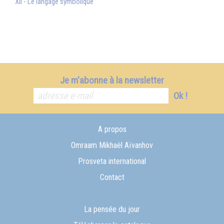
XII - Le langage symbolique
Je m'abonne à la newsletter
Ok !
A propos
Omraam Mikhaël Aïvanhov
Prosveta international
Contact
La pensée du jour