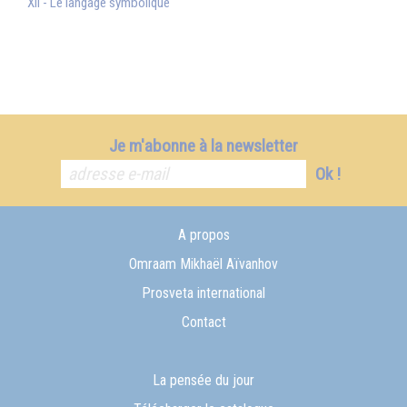
XII - Le langage symbolique
Je m'abonne à la newsletter
Ok !
A propos
Omraam Mikhaël Aïvanhov
Prosveta international
Contact
La pensée du jour