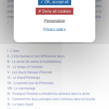
graines, et tout recommence... La vie travaille avec des symboles
OK, accept all
et se manifeste à travers eux. Pour pénétrer la vie, il faut travailler
Deny all cookies
avec les symboles et, inversement, pour découvrir les symboles et
comprendre tout ce qu'ils contiennent, il faut vivre la vie véritable.
Personalize
»
Privacy policy
Table des matières
I - L'âme
II - L'être humain et ses différentes âmes
III - Le cercle (le centre et la périphérie)
IV - Le temps et l'éternité
V - Les douze travaux d'Hercule
VI - Le Grand Printemps
VII - Le premier jour du Printemps
VIII - Le vrai mariage
IX - Pourquoi l'homme a entraîné les animaux dans la chute
X - Comment les deux principes sont contenus dans la bouche
XI - Le Saint-Esprit