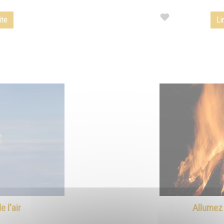
ite
Li
e l'air
Allumez 