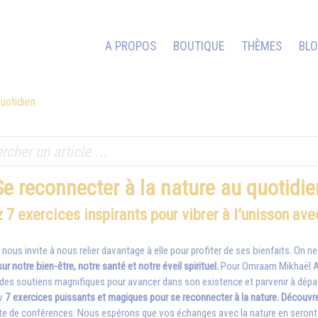
A PROPOS
BOUTIQUE
THÈMES
BL
uotidien
Se reconnecter à la nature au quotidie
7 exercices inspirants pour vibrer à l’unisson ave
ous invite à nous relier davantage à elle pour profiter de ses bienfaits. On 
ur notre bien-être, notre santé et notre éveil spirituel.
Pour Omraam Mikhaël Aï
es soutiens magnifiques pour avancer dans son existence et parvenir à dépasse
v
7 exercices puissants et magiques pour se reconnecter à la nature. Découvr
oute de conférences. Nous espérons que vos échanges avec la nature en seron