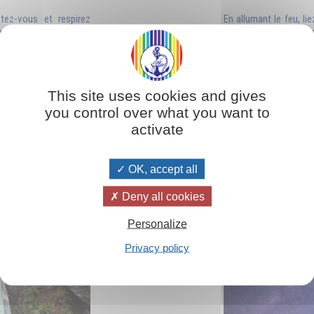
tez-vous et respirez
En allumant le feu, li
en contact avec l’Ange
amour, intelligence, 
Esprit.
ite
Li
This site uses cookies and gives
you control over what you want to
activate
OK, accept all
Deny all cookies
Personalize
Privacy policy