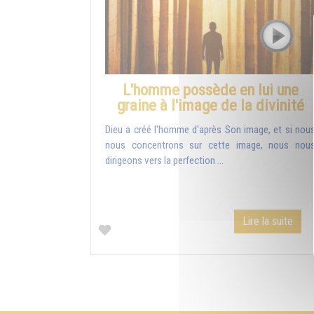
L'homme possède en lui une
graine à l'image de la divinité
Dieu a créé l'homme d'après Son image, et si nou
nous concentrons sur cette image, nous nou
dirigeons vers la perfection ...
Lire la suite