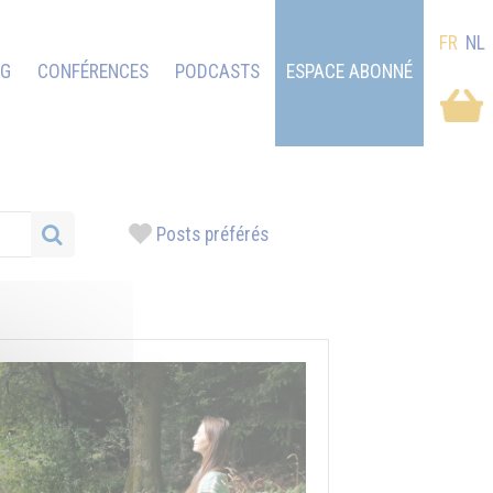
FR
NL
OG
CONFÉRENCES
PODCASTS
ESPACE ABONNÉ
Posts préférés