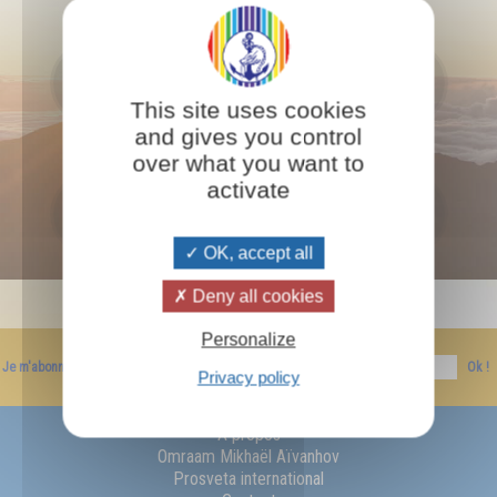
7
8
9
This site uses cookies
and gives you control
over what you want to
activate
10
11
12
OK, accept all
Deny all cookies
Personalize
Je m'abonne à la newsletter
Ok !
Privacy policy
A propos
Omraam Mikhaël Aïvanhov
Prosveta international