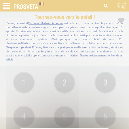
PROSVETA
Tournez-vous vers le soleil !
L’enseignement d’
Omraam Mikhaël Aïvanhov
est solaire ; il montre très largement qu’une
compréhension de la vie dans sa globalité est possible grâce au soleil dans ce qu’il représente, ce qu'il
apporte. Sa présence quotidienne nous sert de modèle pour un travail spirituel. Son action à partir de
l'équinoxe de printemps jusqu'à celui de l'automne est la plus bénéfique pour notre santé, notre moral
et notre avancement spirituel. C’est pourquoi nous avons choisi de vous offrir
plusieurs
méthodes
pour vous aider à vous lier spirituellement au soleil et le faire briller en vous.
Chaque jour pendant 12 jours, découvrez une pratique nouvelle avec parfois un bonus
; ainsi vous
disposerez durant la saison du printemps et de l’été de tout qui vous permettra d'entrer dans les
savoirs que le soleil apporte pour votre avancement intérieur.
Gardez précieusement le lien de cet
article !
1
2
3
4
5
6