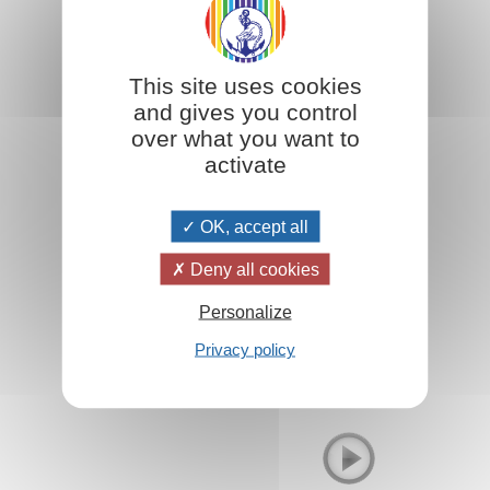
Avant le christianisme déjà, les initiés utilisaient le
symbole de la bougie... Le sacrifice, une base pour
This site uses cookies
obtenir des joies.
and gives you control
over what you want to
Lire la suite
activate
OK, accept all
Deny all cookies
Personalize
Privacy policy