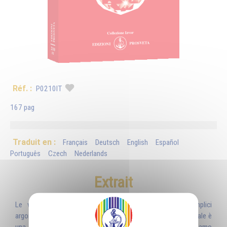
Réf. :
P0210IT
167 pag
Traduit en :
Français
Deutsch
English
Español
Português
Czech
Nederlands
Extrait
Le vere risposte al problema del male non sono semplici
argomentazioni ma metodi. Qualunque sia la sua origine, il male è
una realtà interiore ed esteriore con la quale ci confrontiamo